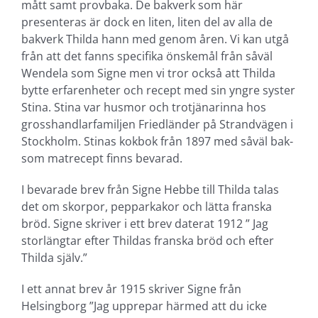
mått samt provbaka. De bakverk som här
presenteras är dock en liten, liten del av alla de
bakverk Thilda hann med genom åren. Vi kan utgå
från att det fanns specifika önskemål från såväl
Wendela som Signe men vi tror också att Thilda
bytte erfarenheter och recept med sin yngre syster
Stina. Stina var husmor och trotjänarinna hos
grosshandlarfamiljen Friedländer på Strandvägen i
Stockholm. Stinas kokbok från 1897 med såväl bak-
som matrecept finns bevarad.
I bevarade brev från Signe Hebbe till Thilda talas
det om skorpor, pepparkakor och lätta franska
bröd. Signe skriver i ett brev daterat 1912 ” Jag
storlängtar efter Thildas franska bröd och efter
Thilda själv.”
I ett annat brev år 1915 skriver Signe från
Helsingborg ”Jag upprepar härmed att du icke