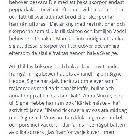
behöver besvära Dig med att baka skorpor endast
pepparkakor, ty vi har efterhört vid härvarande tull
och fått till svar att intet bröd eller skorpor får
härifrån utföras.” Det är krig med restriktioner och
skorporna som skulle till släkten och familjen Vedel
behövde inte bakas. Man kan inte undgå att tänka
sig att dessa skorpor var litet utöver det vanliga
eftersom de skulle fraktas genom halva Sverige.
Att Thildas kokkonst och bakverk är omvittnade
framgår i Inga Lewenhaupts avhandling om Signe
Hebbe. Signe har själv berättat om elever som ”
trakterades med godt danskt kaffe, bullar och
annat dopp af Thildas fabrikat.” Anna Norrie, elev
till Signe Hebbe har i sin bok ”Kärlek måste vi ha”
skrivit följande. ”Ibland fick några av oss äta middag
med Signe och Venslan. Borddukningen var enkel
och porslinet vackert – där fanns inte något batteri
av olika sorters glas framför varje kuvert, men