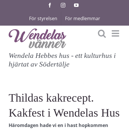
Fortsätt
Facebook
Instagram
YouTube
till
För styrelsen
För medlemmar
innehållet
Wendela Hebbes hus - ett kulturhus i
hjärtat av Södertälje
Thildas kakrecept.
Kakfest i Wendelas Hus
Häromdagen hade vi en i hast hopkommen