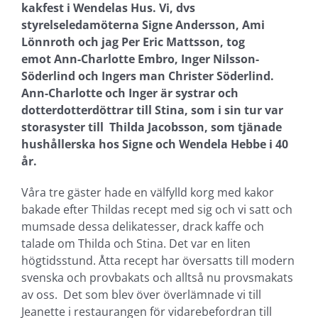
kakfest i Wendelas Hus. Vi, dvs
styrelseledamöterna Signe Andersson, Ami
Lönnroth och jag Per Eric Mattsson, tog
emot Ann-Charlotte Embro, Inger Nilsson-
Söderlind och Ingers man Christer Söderlind.
Ann-Charlotte och Inger är systrar och
dotterdotterdöttrar till Stina, som i sin tur var
storasyster till Thilda Jacobsson, som tjänade
hushållerska hos Signe och Wendela Hebbe i 40
år.
Våra tre gäster hade en välfylld korg med kakor
bakade efter Thildas recept med sig och vi satt och
mumsade dessa delikatesser, drack kaffe och
talade om Thilda och Stina. Det var en liten
högtidsstund. Åtta recept har översatts till modern
svenska och provbakats och alltså nu provsmakats
av oss. Det som blev över överlämnade vi till
Jeanette i restaurangen för vidarebefordran till