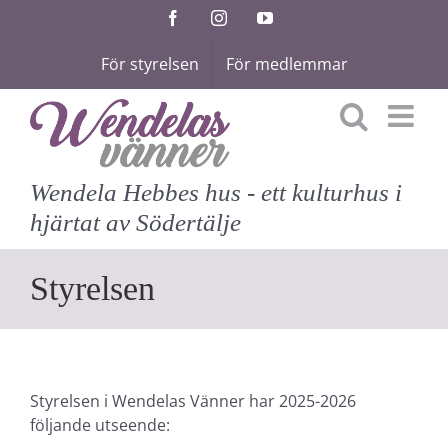
Fortsätt
Facebook
Instagram
YouTube
till
För styrelsen
För medlemmar
innehållet
Wendela Hebbes hus - ett kulturhus i
hjärtat av Södertälje
Styrelsen
Styrelsen i Wendelas Vänner har 2025-2026
följande utseende: