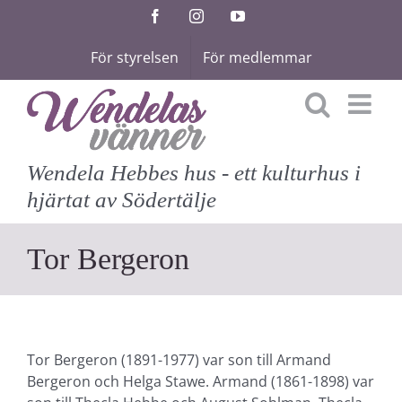
Fortsätt
Facebook
Instagram
YouTube
till
För styrelsen
För medlemmar
innehållet
Wendela Hebbes hus - ett kulturhus i
hjärtat av Södertälje
Tor Bergeron
Tor Bergeron (1891-1977) var son till Armand
Bergeron och Helga Stawe. Armand (1861-1898) var