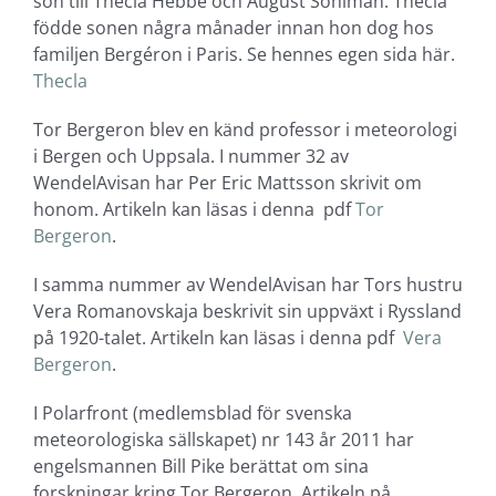
son till Thecla Hebbe och August Sohlman. Thecla
födde sonen några månader innan hon dog hos
familjen Bergéron i Paris. Se hennes egen sida här.
Thecla
Tor Bergeron blev en känd professor i meteorologi
i Bergen och Uppsala. I nummer 32 av
WendelAvisan har Per Eric Mattsson skrivit om
honom. Artikeln kan läsas i denna pdf
Tor
Bergeron
.
I samma nummer av WendelAvisan har Tors hustru
Vera Romanovskaja beskrivit sin uppväxt i Ryssland
på 1920-talet. Artikeln kan läsas i denna pdf
Vera
Bergeron
.
I Polarfront (medlemsblad för svenska
meteorologiska sällskapet) nr 143 år 2011 har
engelsmannen Bill Pike berättat om sina
forskningar kring Tor Bergeron. Artikeln på