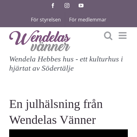
Fortsätt
Facebook
Instagram
YouTube
till
För styrelsen
För medlemmar
innehållet
Wendela Hebbes hus - ett kulturhus i
hjärtat av Södertälje
En julhälsning från
Wendelas Vänner