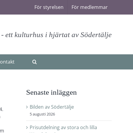
För styrelsen
För medlemmar
 ett kulturhus i hjärtat av Södertälje
ontakt
Senaste inläggen
Bilden av Södertälje
4.
5 augusti 2026
n
Prisutdelning av stora och lilla
om