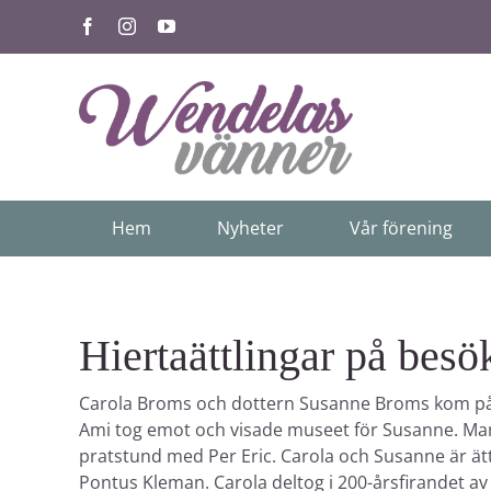
Fortsätt
Facebook
Instagram
YouTube
till
innehållet
Hem
Nyheter
Vår förening
Hiertaättlingar på besö
Carola Broms och dottern Susanne Broms kom på b
Ami tog emot och visade museet för Susanne. Mamma
pratstund med Per Eric. Carola och Susanne är ät
Pontus Kleman. Carola deltog i 200-årsfirandet av