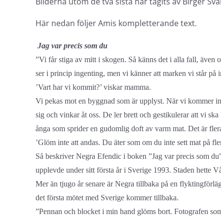
Bilderna utom de två sista har tagits av Birger Sv
Här nedan följer Amis kompletterande text.
Jag var precis som du
”Vi får stiga av mitt i skogen. Så känns det i alla fall, även
ser i princip ingenting, men vi känner att marken vi står på in
’Vart har vi kommit?’ viskar mamma.
Vi pekas mot en byggnad som är upplyst. När vi kommer in se
sig och vinkar åt oss. De ler brett och gestikulerar att vi 
ånga som sprider en gudomlig doft av varm mat. Det är flera o
’Glöm inte att andas. Du äter som om du inte sett mat på fle
Så beskriver Negra Efendic i boken ”Jag var precis som du” 
upplevde under sitt första år i Sverige 1993. Staden hette Vå
Mer än tjugo år senare är Negra tillbaka på en flyktingför
det första mötet med Sverige kommer tillbaka.
”Pennan och blocket i min hand glöms bort. Fotografen som 