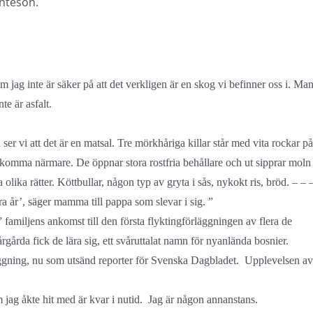
anteson.
 om jag inte är säker på att det verkligen är en skog vi befinner oss i. Ma
te är asfalt.
r vi att det är en matsal. Tre mörkhåriga killar står med vita rockar på
ska komma närmare. De öppnar stora rostfria behållare och ut sipprar moln
lika rätter. Köttbullar, någon typ av gryta i sås, nykokt ris, bröd. – – 
ra år’, säger mamma till pappa som slevar i sig. ”
familjens ankomst till den första flyktingförläggningen av flera de
rgårda fick de lära sig, ett svåruttalat namn för nyanlända bosnier.
läggning, nu som utsänd reporter för Svenska Dagbladet. Upplevelsen av
jag åkte hit med är kvar i nutid. Jag är någon annanstans.