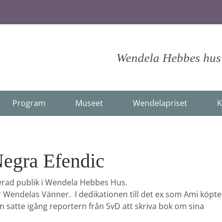
Wendela Hebbes hus -
Program
Museet
Wendelapriset
K
egra Efendic
nerad publik i Wendela Hebbes Hus.
r Wendelas Vänner. I dedikationen till det ex som Ami köpte
om satte igång reportern från SvD att skriva bok om sina