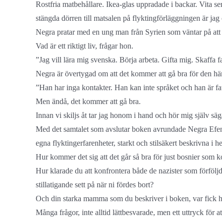
Rostfria matbehållare. Ikea-glas uppradade i backar. Vita se
stängda dörren till matsalen på flyktingförläggningen är jag
Negra pratar med en ung man från Syrien som väntar på att bö
Vad är ett riktigt liv, frågar hon.
”Jag vill lära mig svenska. Börja arbeta. Gifta mig. Skaffa f
Negra är övertygad om att det kommer att gå bra för den här
”Han har inga kontakter. Han kan inte språket och han är fatt
Men ändå, det kommer att gå bra.
Innan vi skiljs åt tar jag honom i hand och hör mig själv sä
Med det samtalet som avslutar boken avrundade Negra Efend
egna flyktingerfarenheter, starkt och stilsäkert beskrivna i
Hur kommer det sig att det går så bra för just bosnier som 
Hur klarade du att konfrontera både de nazister som förfölj
stillatigande sett på när ni fördes bort?
Och din starka mamma som du beskriver i boken, var fick 
Många frågor, inte alltid lättbesvarade, men ett uttryck för