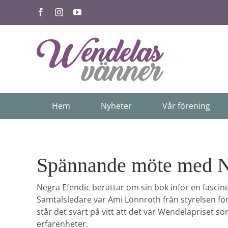
Fortsätt
Facebook
Instagram
YouTube
till
innehållet
Hem
Nyheter
Vår förening
Spännande möte med N
Negra Efendic berättar om sin bok inför en fasci
Samtalsledare var Ami Lönnroth från styrelsen fö
står det svart på vitt att det var Wendelapriset s
erfarenheter.