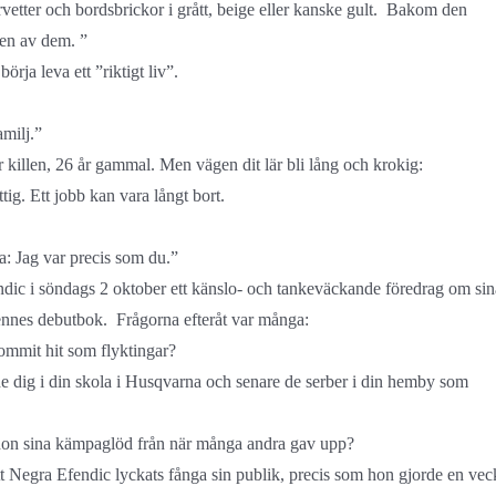
rvetter och bordsbrickor i grått, beige eller kanske gult. Bakom den
 en av dem. ”
rja leva ett ”riktigt liv”.
amilj.”
 killen, 26 år gammal. Men vägen dit lär bli lång och krokig:
ig. Ett jobb kan vara långt bort.
ga: Jag var precis som du.”
ic i söndags 2 oktober ett känslo- och tankeväckande föredrag om sin
 hennes debutbok. Frågorna efteråt var många:
kommit hit som flyktingar?
de dig i din skola i Husqvarna och senare de serber i din hemby som
hon sina kämpaglöd från när många andra gav upp?
 att Negra Efendic lyckats fånga sin publik, precis som hon gjorde en vec