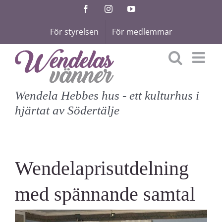
Fortsätt
Facebook
Instagram
YouTube
till
För styrelsen
För medlemmar
innehållet
Wendela Hebbes hus - ett kulturhus i
hjärtat av Södertälje
Wendelaprisutdelning
med spännande samtal