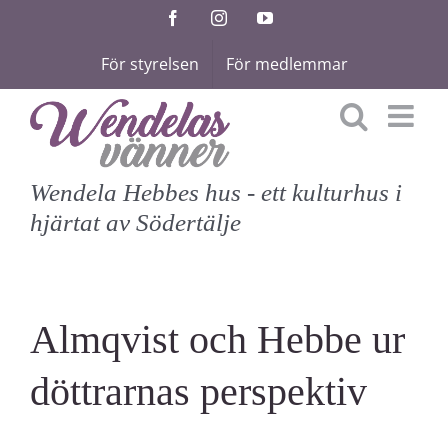
Fortsätt
Facebook
Instagram
YouTube
till
För styrelsen
För medlemmar
innehållet
Wendela Hebbes hus - ett kulturhus i
hjärtat av Södertälje
Almqvist och Hebbe ur
döttrarnas perspektiv