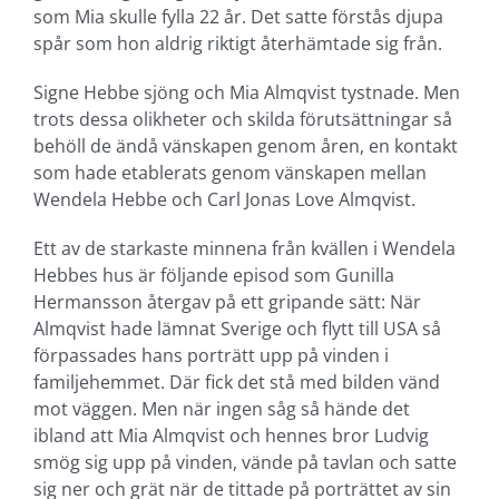
som Mia skulle fylla 22 år. Det satte förstås djupa
spår som hon aldrig riktigt återhämtade sig från.
Signe Hebbe sjöng och Mia Almqvist tystnade. Men
trots dessa olikheter och skilda förutsättningar så
behöll de ändå vänskapen genom åren, en kontakt
som hade etablerats genom vänskapen mellan
Wendela Hebbe och Carl Jonas Love Almqvist.
Ett av de starkaste minnena från kvällen i Wendela
Hebbes hus är följande episod som Gunilla
Hermansson återgav på ett gripande sätt: När
Almqvist hade lämnat Sverige och flytt till USA så
förpassades hans porträtt upp på vinden i
familjehemmet. Där fick det stå med bilden vänd
mot väggen. Men när ingen såg så hände det
ibland att Mia Almqvist och hennes bror Ludvig
smög sig upp på vinden, vände på tavlan och satte
sig ner och grät när de tittade på porträttet av sin