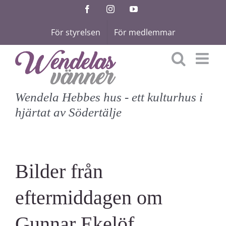
Fortsätt
Facebook
Instagram
YouTube
till
För styrelsen
För medlemmar
innehållet
Wendela Hebbes hus - ett kulturhus i
hjärtat av Södertälje
Bilder från
eftermiddagen om
Gunnar Ekelöf