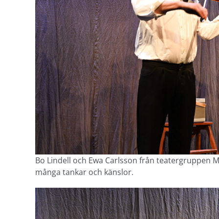
Bo Lindell och Ewa Carlsson från teatergruppen M
många tankar och känslor.