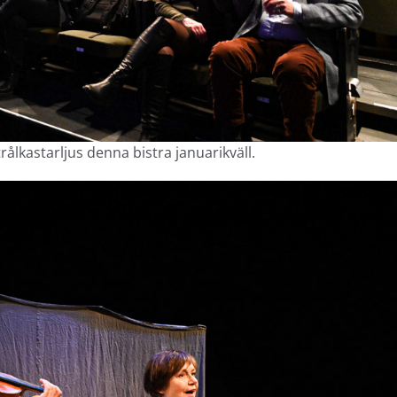
ålkastarljus denna bistra januarikväll.