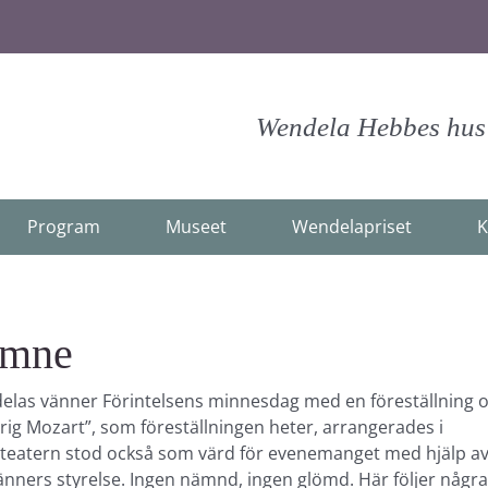
Wendela Hebbes hus -
Program
Museet
Wendelapriset
K
 ämne
as vänner Förintelsens minnesdag med en föreställning 
drig Mozart”, som föreställningen heter, arrangerades i
eatern stod också som värd för evenemanget med hjälp a
nners styrelse. Ingen nämnd, ingen glömd. Här följer några