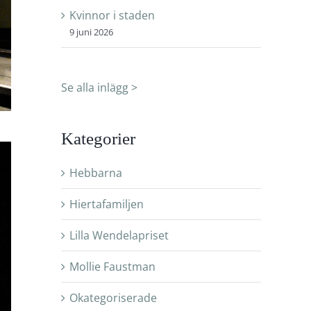
Kvinnor i staden
9 juni 2026
Se alla inlägg >
Kategorier
Hebbarna
Hiertafamiljen
Lilla Wendelapriset
Mollie Faustman
Okategoriserade