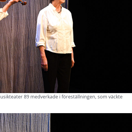
usikteater 89 medverkade i föreställningen, som väckte