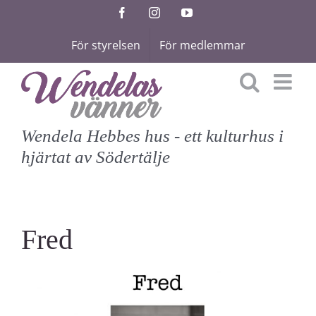
Fortsätt
Facebook
Instagram
YouTube
till
För styrelsen
För medlemmar
innehållet
Wendela Hebbes hus - ett kulturhus i
hjärtat av Södertälje
Fred