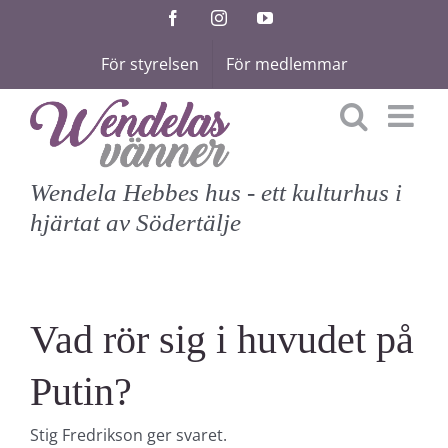
Fortsätt
Facebook
Instagram
YouTube
till
För styrelsen
För medlemmar
innehållet
Wendela Hebbes hus - ett kulturhus i
hjärtat av Södertälje
Vad rör sig i huvudet på
Putin?
Stig Fredrikson ger svaret.