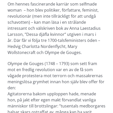
Om hennes fascinerande karriär som selfmade
woman – hon blev politiker, författare, feminist,
revolutionär (men inte tillräckligt för att undgå
schavotten) – kan man läsa i en strålande
intressant och välskriven bok av Anna Laestadius
Larsson, ”Dessa djäfla kvinnor” utgiven i mars i
år. Där får vi följa tre 1700-talsfeministers öden –
Hedvig Charlotta Nordenflycht, Mary
Wollstonecraft och Olympe de Gouges.
Olympe de Gouges (1748 – 1793) som sett fram
mot en fredlig revolution var en av de få som
vågade protestera mot terrorn och massakrernas
meningslösa grymhet innan hon själv blev offer för
den:
Agitatorerna bakom upploppen hade, menade
hon, på jakt efter egen makt förvandlat vanliga
människor till brottslingar: ”tusentals medborgares
halsar skars ostraffat av, många kan ha varit