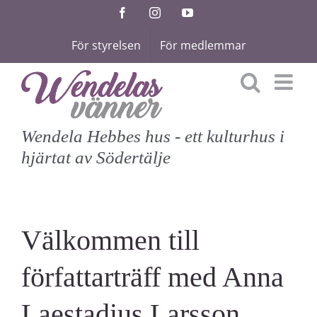
Fortsätt
Facebook
Instagram
YouTube
till
För styrelsen
För medlemmar
innehållet
Wendela Hebbes hus - ett kulturhus i
hjärtat av Södertälje
Välkommen till
författarträff med Anna
Laestadius Larsson