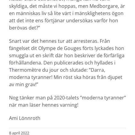
skyldiga, det måste vi hoppas, men Medborgare, är
en människas liv så lite värt i mänsklighetens ögon
att det inte ens förtjänar undersökas varför hon
berövas det?”
Snart var det hennes tur att arresteras. Från
fängelset dit Olympe de Gouges förts lyckades hon
smuggla ut en skrift där hon beskriver de förfärliga
förhållandena. Den publicerades och hyllades i
Thermomètre du jour och slutade: ”Darra,
moderna tyranner! Min röst ska höras från djupet
av min grav!”
Nog tänker man på 2020-talets ”moderna tyranner”
när man läser hennes varning!
Ami Lönnroth
8 april 2022