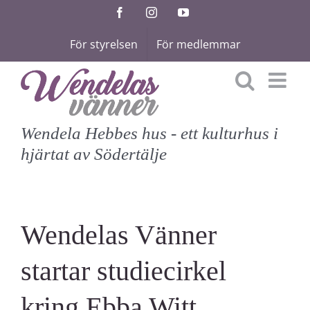
Fortsätt
Facebook
Instagram
YouTube
till
För styrelsen
För medlemmar
innehållet
Wendela Hebbes hus - ett kulturhus i
hjärtat av Södertälje
Wendelas Vänner
startar studiecirkel
kring Ebba Witt