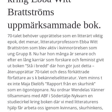
Brattströms
uppmärksammade bok.
70-talet behöver upprättelse som en litterärt viktig
epok, det menar, litteraturprofessorn Ebba Witt
Brattström som blev aktiv i kvinnorörelsen som
ung Grupp 8. Nu har hon många år senare och
efter en lång karriär som forskare och feminist givit
ut boken ”Stå i bredd” där hon gör just detta –
återupprättar 70-talet och dess förkättrade
författare av s k bekännelselitteratur. Vem minns t
ex inte Maja Ekelöfs ”Rapport från en skurhink”
som en ögonöppnare. Nu ordnar Wendelas Vänner
tillsammans med ABF i Södertälje-Nykvarn en
studiecirkel kring boken där vi med litteraturens
hjälp får arbeta oss igenom kvinnans, skurhinkens,