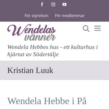
Fortsätt
Facebook
Instagram
YouTube
till
För styrelsen
För medlemmar
innehållet
Wendela Hebbes hus - ett kulturhus i
hjärtat av Södertälje
Kristian Luuk
Wendela Hebbe i På