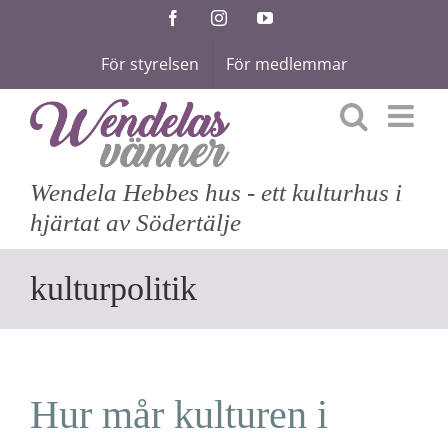
Fortsätt
Facebook
Instagram
YouTube
till
För styrelsen
För medlemmar
innehållet
Wendela Hebbes hus - ett kulturhus i
hjärtat av Södertälje
kulturpolitik
Hur mår kulturen i