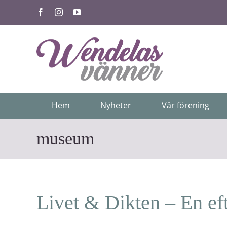
Fortsätt
Facebook
Instagram
YouTube
till
innehållet
Hem
Nyheter
Vår förening
museum
Livet & Dikten – En e