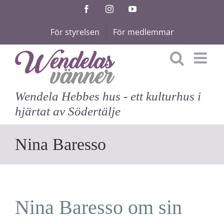
Fortsätt
Facebook
Instagram
YouTube
till
För styrelsen
För medlemmar
innehållet
Wendela Hebbes hus - ett kulturhus i
hjärtat av Södertälje
Nina Baresso
Nina Baresso om sin