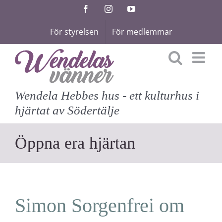
Fortsätt
Facebook
Instagram
YouTube
till
För styrelsen
För medlemmar
innehållet
Wendela Hebbes hus - ett kulturhus i
hjärtat av Södertälje
Öppna era hjärtan
Simon Sorgenfrei om