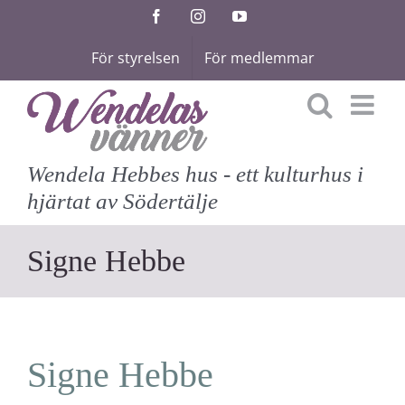
Fortsätt
Facebook
Instagram
YouTube
till
För styrelsen
För medlemmar
innehållet
Wendela Hebbes hus - ett kulturhus i
hjärtat av Södertälje
Signe Hebbe
Signe Hebbe