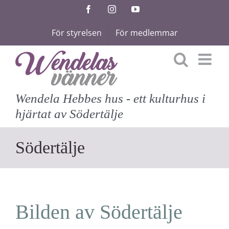
Fortsätt
Facebook
Instagram
YouTube
till
För styrelsen
För medlemmar
innehållet
Wendela Hebbes hus - ett kulturhus i
hjärtat av Södertälje
Södertälje
Bilden av Södertälje