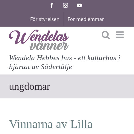
Fortsätt
Facebook
Instagram
YouTube
till
För styrelsen
För medlemmar
innehållet
Wendela Hebbes hus - ett kulturhus i
hjärtat av Södertälje
ungdomar
Vinnarna av Lilla