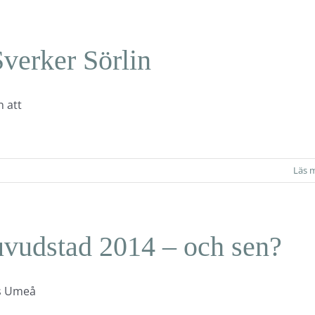
verker Sörlin
n att
Läs 
vudstad 2014 – och sen?
gs Umeå