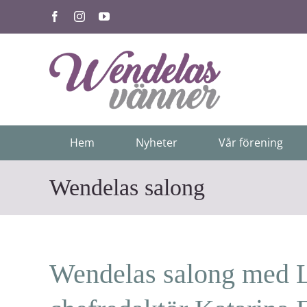
Fortsätt
Facebook
Instagram
YouTube
till
innehållet
Hem
Nyheter
Vår förening
Wendelas salong
Wendelas salong med L