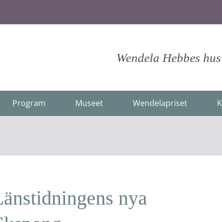
Wendela Hebbes hus -
Program
Museet
Wendelapriset
K
änstidningens nya