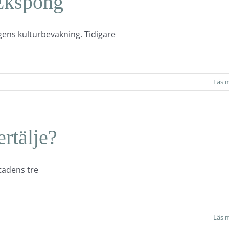
 Ekspong
gens kulturbevakning. Tidigare
Läs 
rtälje?
tadens tre
Läs 