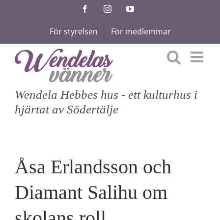
Fortsätt
Facebook
Instagram
YouTube
till
För styrelsen
För medlemmar
innehållet
Wendela Hebbes hus - ett kulturhus i
hjärtat av Södertälje
Åsa Erlandsson och
Diamant Salihu om
skolans roll