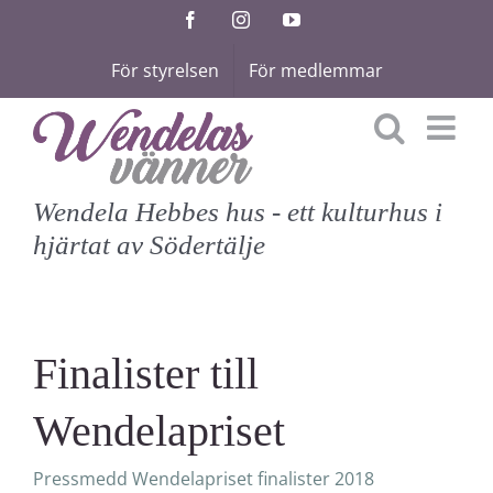
Fortsätt
Facebook
Instagram
YouTube
till
För styrelsen
För medlemmar
innehållet
Wendela Hebbes hus - ett kulturhus i
hjärtat av Södertälje
Finalister till
Wendelapriset
Pressmedd Wendelapriset finalister 2018