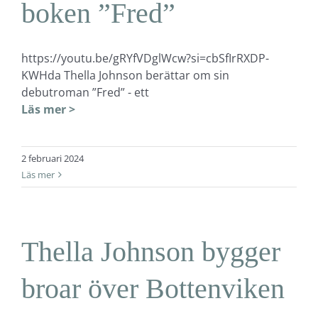
boken ”Fred”
https://youtu.be/gRYfVDglWcw?si=cbSfIrRXDP-
KWHda Thella Johnson berättar om sin
debutroman ”Fred” - ett
Läs mer >
2 februari 2024
Läs mer
Thella Johnson bygger
broar över Bottenviken