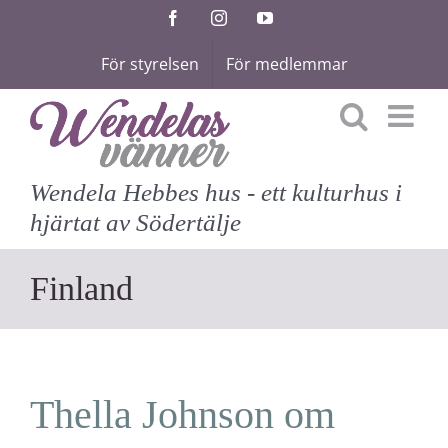
Fortsätt
Facebook
Instagram
YouTube
till
För styrelsen
För medlemmar
innehållet
Wendela Hebbes hus - ett kulturhus i
hjärtat av Södertälje
Finland
Thella Johnson om